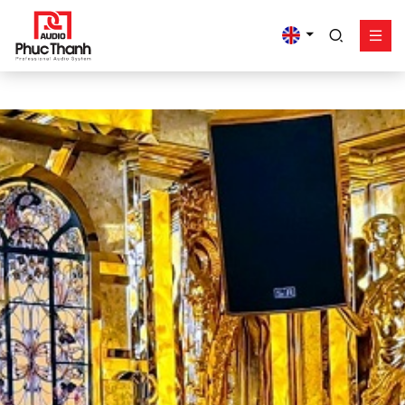
google-site-
verification=yz2nPeAgpmlr59pferIuX8UyGk4jogeTFsPvrVpGyHo
Solution
Product
Works - Project
Support
Phuc Thanh About
Contact