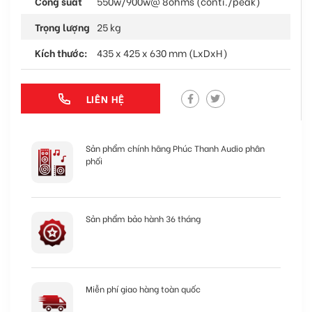
Công suất
550w/900w@ 8ohms (conti./peak)
Trọng lượng
25 kg
Kích thước:
435 x 425 x 630 mm (LxDxH)
LIÊN HỆ
Sản phẩm chính hãng Phúc Thanh Audio phân
phối
Sản phẩm bảo hành 36 tháng
Miễn phí giao hàng toàn quốc