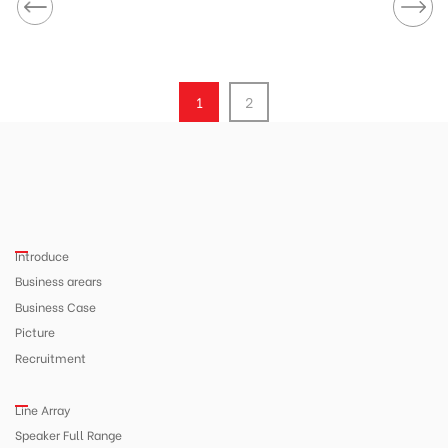
1
2
Introduce
Business arears
Business Case
Picture
Recruitment
Line Array
Speaker Full Range