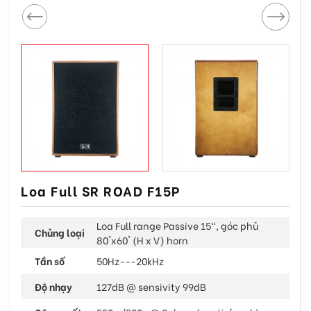
Loa Full SR ROAD F15P
Loa Full range Passive 15", góc phủ
Chủng loại
80°x60° (H x V) horn
Tần số
50Hz---20kHz
Độ nhạy
127dB @ sensivity 99dB