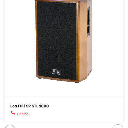
Loa Full SR STL 1000
local_phone
Liên hệ