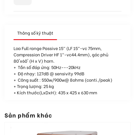
Thông số kỹ thuật
Loa Full range Passive 15" (LF 15"-vc 75mm,
Compression Driver HF 1"-vc44.4mm), góc phủ
80°x60° (H x V) horn.
+ Tần số đáp ứng: 50Hz---20kHz
+ Độ nhạy: 127dB @ sensivity 99dB
+ Công suất : 550w/900w@ 8ohms (conti./peak)
+ Trọng lượng: 25 kg
+ Kích thước(LxDxH): 435 x 425 x 630 mm
Sản phẩm khác