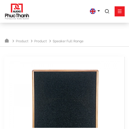
google-site-
verification=yz2nPeAgpmlr59pferIuX8UyGk4jogeTFsPvrVpGyHo
Solution
Product
Product
Product
Speaker Full Range
Works - Project
Support
Phuc Thanh About
Contact