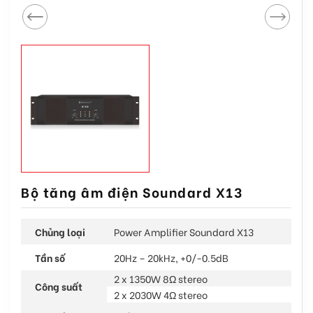
Bộ tăng âm điện Soundard X13
Chủng loại
Power Amplifier Soundard X13
Tần số
20Hz – 20kHz, +0/-0.5dB
2 x 1350W 8Ω stereo
Công suất
2 x 2030W 4Ω stereo