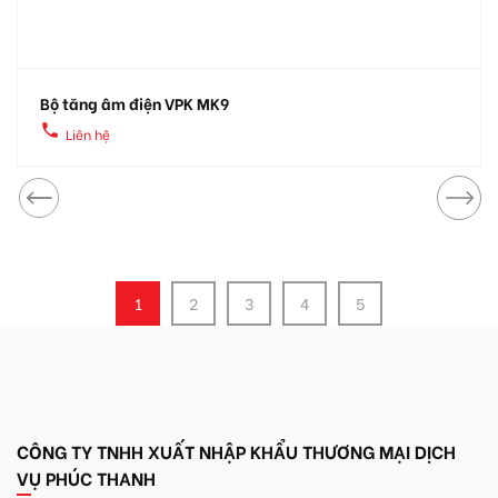
Bộ tăng âm điện VPK MK9
local_phone
Liên hệ
1
2
3
4
5
CÔNG TY TNHH XUẤT NHẬP KHẨU THƯƠNG MẠI DỊCH
VỤ PHÚC THANH