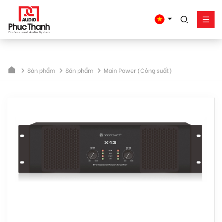
google-site-
verification=yz2nPeAgpmlr59pferIuX8UyGk4jogeTFsPvrVpGyHo
Giải pháp
Sản phẩm
Sản phẩm
Sản phẩm
Main Power (Công suất)
Công trình - dự án
Hỗ trợ
Về Phúc Thanh
Liên hệ
Tel:
0934635766
Mr Nguyên
0909360466
Mr Giang
0913346347
Mr Dũng
0838558833
Hotline
Email:
info@phucthanhaudio.vn