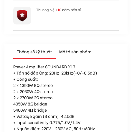
Thương hiệu
10
năm bền bỉ
Thông số kỹ thuật
Mô tả sản phẩm
Power Amplifier SOUNDARD X13
+ Tần số đáp ứng: 20Hz~20kHz(+0/-0.5dB)
+ Công suất:
2 x 1350W 8Ω stereo
2 x 2030W 4Ω stereo
2 x 2700W 2Ω stereo
4050W 8Ω bridge
5400W 4Ω bridge
+ Voltage gain (8 ohm）42.5dB
+ Input sensitivity 0.775/1.0V/1.4V
+ Nguồn điện: 220V - 230V AC, 50Hz/60Hz