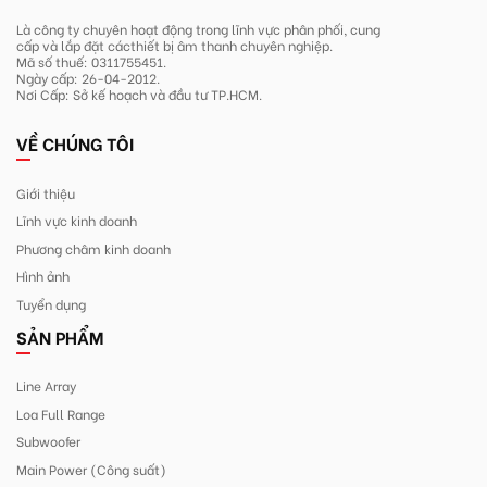
Là công ty chuyên hoạt động trong lĩnh
vực phân phối, cung
cấp và lắp đặt các
thiết bị âm thanh chuyên nghiệp.
Mã số thuế: 0311755451.
Ngày cấp: 26-04-2012.
Nơi Cấp: Sở kế hoạch và đầu tư TP.HCM.
VỀ CHÚNG TÔI
Giới thiệu
Lĩnh vực kinh doanh
Phương châm kinh doanh
Hình ảnh
Tuyển dụng
SẢN PHẨM
Line Array
Loa Full Range
Subwoofer
Main Power (Công suất)