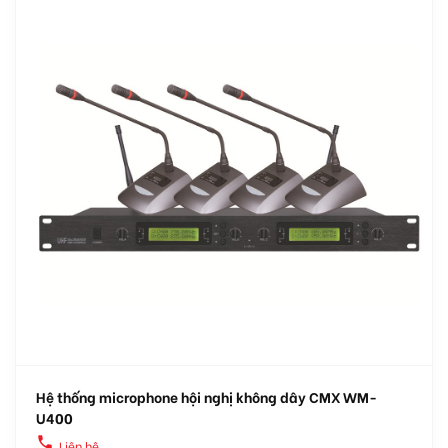
Hệ thống microphone hội nghị không dây CMX WM-
U400
local_phone
Liên hệ