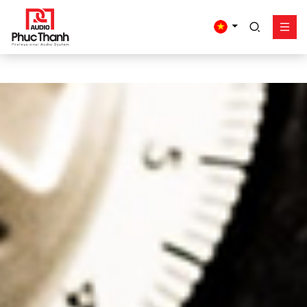
google-site-
verification=yz2nPeAgpmlr59pferIuX8UyGk4jogeTFsPvrVpGyHo
Giải pháp
Sản phẩm
Công trình - dự án
Hỗ trợ
Về Phúc Thanh
Liên hệ
Tel:
0934635766
Mr Nguyên
0909360466
Mr Giang
0913346347
Mr Dũng
0838558833
Hotline
Email:
info@phucthanhaudio.vn