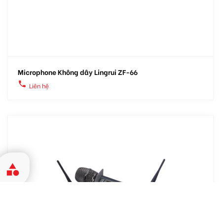
Microphone Không dây Lingrui ZF-66
local_phone
Liên hệ
category