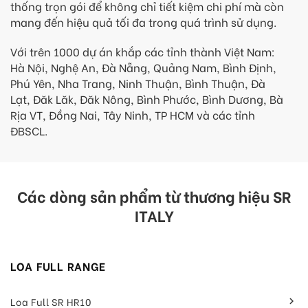
thống trọn gói để không chỉ tiết kiệm chi phí mà còn
mang đến hiệu quả tối đa trong quá trình sử dụng.
Với trên 1000 dự án khắp các tỉnh thành Việt Nam:
Hà Nội, Nghệ An, Đà Nẵng, Quảng Nam, Bình Định,
Phú Yên, Nha Trang, Ninh Thuận, Bình Thuận, Đà
Lạt, Đăk Lăk, Đăk Nông, Bình Phước, Bình Dương, Bà
Rịa VT, Đồng Nai, Tây Ninh, TP HCM và các tỉnh
ĐBSCL.
Các dòng sản phẩm từ thương hiệu SR
ITALY
LOA FULL RANGE
Loa Full SR HR10
keyboard_arrow_right