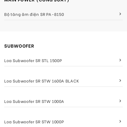
Bộ tăng âm điện SR PA-8150
keyboard_arrow_right
SUBWOOFER
Loa Subwoofer SR STL 1500P
keyboard_arrow_right
Loa Subwoofer SR STW 1600A BLACK
keyboard_arrow_right
Loa Subwoofer SR STW 1000A
keyboard_arrow_right
Loa Subwoofer SR STW 1000P
keyboard_arrow_right