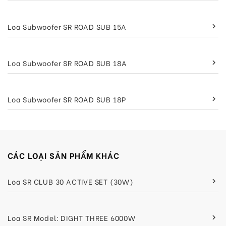
Loa Subwoofer SR ROAD SUB 15A
keyboard_arrow_right
Loa Subwoofer SR ROAD SUB 18A
keyboard_arrow_right
Loa Subwoofer SR ROAD SUB 18P
keyboard_arrow_right
CÁC LOẠI SẢN PHẨM KHÁC
Loa SR CLUB 30 ACTIVE SET (30W)
keyboard_arrow_right
Loa SR Model: DIGHT THREE 6000W
keyboard_arrow_right