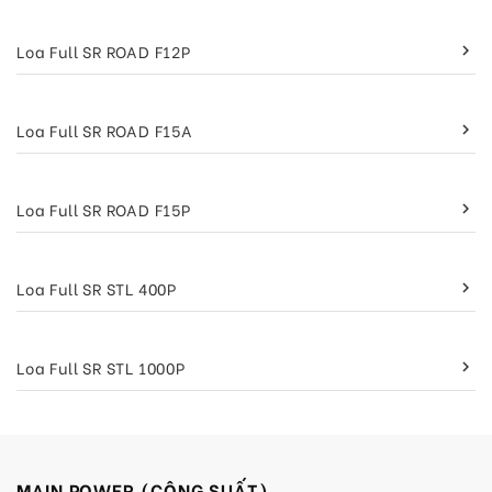
Loa Full SR ROAD F12P
keyboard_arrow_right
Loa Full SR ROAD F15A
keyboard_arrow_right
Loa Full SR ROAD F15P
keyboard_arrow_right
Loa Full SR STL 400P
keyboard_arrow_right
Loa Full SR STL 1000P
keyboard_arrow_right
MAIN POWER (CÔNG SUẤT)