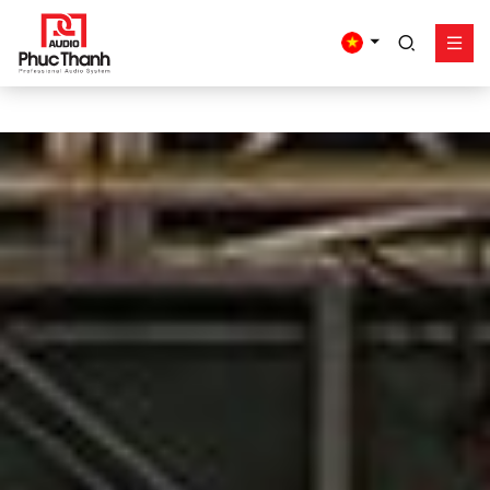
google-site-
verification=yz2nPeAgpmlr59pferIuX8UyGk4jogeTFsPvrVpGyHo
Giải pháp
Sản phẩm
Công trình - dự án
Hỗ trợ
Về Phúc Thanh
Liên hệ
Tel:
0934635766
Mr Nguyên
0909360466
Mr Giang
0913346347
Mr Dũng
0838558833
Hotline
Email:
info@phucthanhaudio.vn