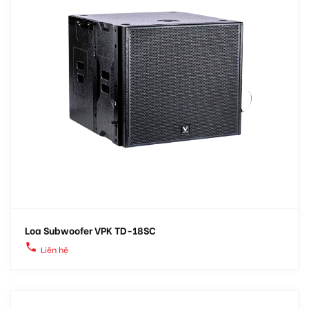
Loa Subwoofer VPK TD-18SC
local_phone
Liên hệ