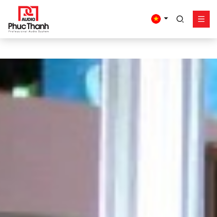
google-site-
verification=yz2nPeAgpmlr59pferIuX8UyGk4jogeTFsPvrVpGyHo
Giải pháp
Sản phẩm
Công trình - dự án
Hỗ trợ
Về Phúc Thanh
Liên hệ
Tel:
0934635766
Mr Nguyên
0909360466
Mr Giang
0913346347
Mr Dũng
0838558833
Hotline
Email:
info@phucthanhaudio.vn