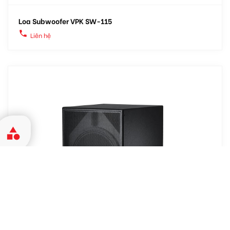
Loa Subwoofer VPK SW-115
local_phone
Liên hệ
category