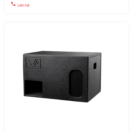
local_phone
Liên hệ