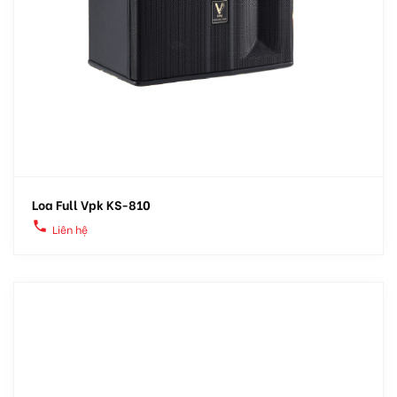
Loa Full Vpk KS-810
local_phone
Liên hệ