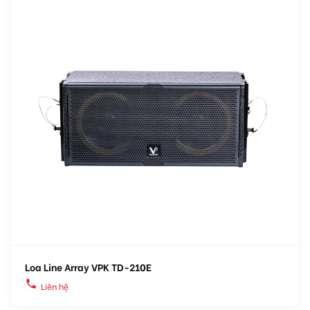
Loa Line Array VPK TD-210E
local_phone
Liên hệ