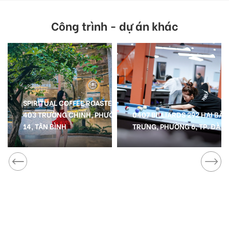
Công trình - dự án khác
SPIRITUAL COFFEE ROASTER -
403 TRƯỜNG CHINH, PHƯỜNG
0407 BILLIARDS 292 HAI BÀ
14, TÂN BÌNH
TRƯNG, PHƯỜNG 6, TP. ĐÀ L