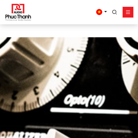
google-site-
verification=yz2nPeAgpmlr59pferIuX8UyGk4jogeTFsPvrVpGyHo
Giải pháp
Sản phẩm
Công trình - dự án
Hỗ trợ
Về Phúc Thanh
Liên hệ
Tel:
0934635766
Mr Nguyên
0909360466
Mr Giang
0913346347
Mr Dũng
0838558833
Hotline
Email:
info@phucthanhaudio.vn