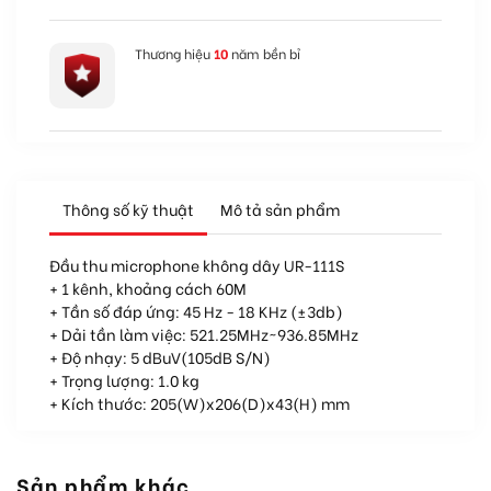
Thương hiệu
10
năm bền bỉ
Thông số kỹ thuật
Mô tả sản phẩm
Đầu thu microphone không dây UR-111S
+ 1 kênh, khoảng cách 60M
+ Tần số đáp ứng: 45 Hz - 18 KHz (±3db)
+ Dải tần làm việc: 521.25MHz~936.85MHz
+ Độ nhạy: 5 dBuV(105dB S/N)
+ Trọng lượng: 1.0 kg
+ Kích thước: 205(W)x206(D)x43(H) mm
Sản phẩm khác