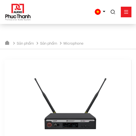
google-site-
verification=yz2nPeAgpmlr59pferIuX8UyGk4jogeTFsPvrVpGyHo
Giải pháp
Sản phẩm
Sản phẩm
Sản phẩm
Microphone
Công trình - dự án
Hỗ trợ
Về Phúc Thanh
Liên hệ
Tel:
0934635766
Mr Nguyên
0909360466
Mr Giang
0913346347
Mr Dũng
0838558833
Hotline
Email:
info@phucthanhaudio.vn