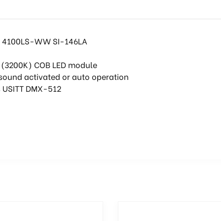
ER 4100LS-WW SI-146LA
e (3200K) COB LED module
sound activated or auto operation
s USITT DMX-512