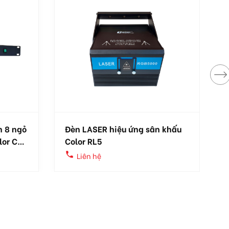
n 8 ngỏ
Đèn LASER hiệu ứng sân khấu
or CT-
Color RL5
local_phone
loc
Liên hệ