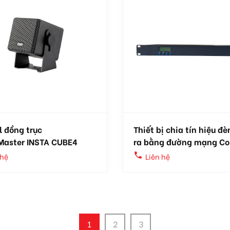
l đồng trục
Thiết bị chia tín hiệu đè
Master INSTA CUBE4
ra bằng đường mạng Col
P
local_phone
 hệ
Liên hệ
1
2
3