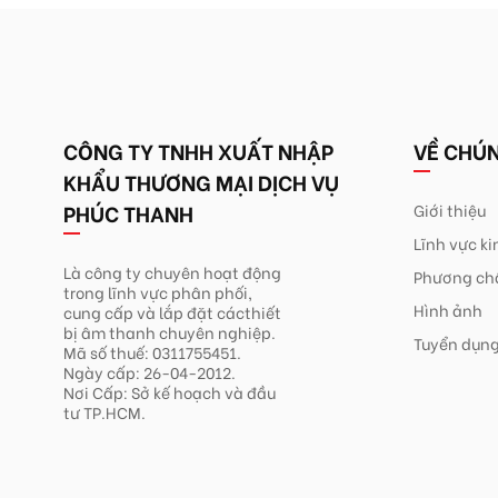
CÔNG TY TNHH XUẤT NHẬP
VỀ CHÚN
KHẨU THƯƠNG MẠI DỊCH VỤ
PHÚC THANH
Giới thiệu
Lĩnh vực k
Là công ty chuyên hoạt động
Phương ch
trong lĩnh
vực phân phối,
Hình ảnh
cung cấp và lắp đặt các
thiết
bị âm thanh chuyên nghiệp.
Tuyển dụn
Mã số thuế: 0311755451.
Ngày cấp: 26-04-2012.
Nơi Cấp: Sở kế hoạch và đầu
tư TP.HCM.