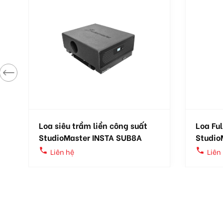
Loa siêu trầm liền công suất
Loa Ful
StudioMaster INSTA SUB8A
Studio
local_phone
local_phone
Liên hệ
Liên