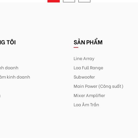
G TÔI
SẢN PHẨM
Line Array
inh doanh
Loa Full Range
âm kinh doanh
Subwoofer
Main Power (Công suất)
g
Mixer Amplifier
Loa Âm Trần