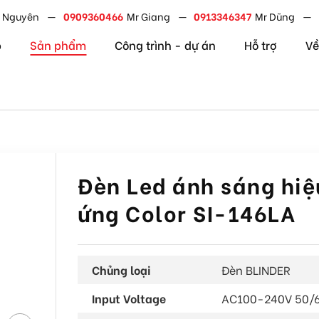
jogeTFsPvrVpGyHo
 Nguyên
0909360466
Mr Giang
0913346347
Mr Dũng
p
Sản phẩm
Công trình - dự án
Hỗ trợ
Về
Đèn Led ánh sáng hiệ
ứng Color SI-146LA
Chủng loại
Đèn BLINDER
Input Voltage
AC100-240V 50/