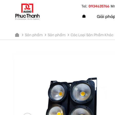
google-site-verification=yz2nPeAgpmlr59pferIuX8UyGk4
Tel:
0934635766
Mr
Giải phá
Sản phẩm
Sản phẩm
Các Loại Sản Phẩm Khác