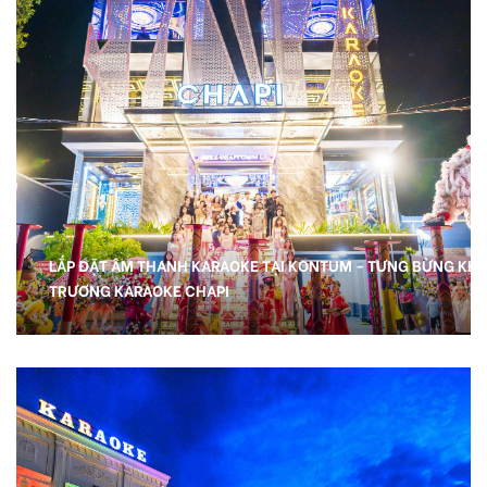
LẮP ĐẶT ÂM THANH KARAOKE TẠI KONTUM - TƯNG BỪNG KHA
TRƯƠNG KARAOKE CHAPI