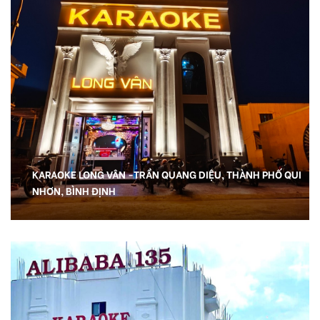
KARAOKE LONG VÂN -TRẦN QUANG DIỆU, THÀNH PHỐ QUI
NHƠN, BÌNH ĐỊNH