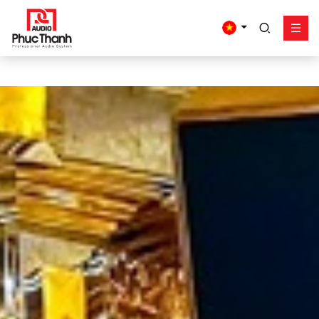
google-site-
verification=yz2nPeAgpmlr59pferIuX8UyGk4jogeTFsPvrVpGyHo
Giải pháp
Sản phẩm
Công trình - dự án
Hỗ trợ
Về Phúc Thanh
Liên hệ
Tel:
0934635766
Mr Nguyên
0909360466
Mr Giang
0913346347
Mr Dũng
0838558833
Hotline
Email:
info@phucthanhaudio.vn