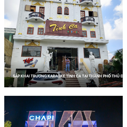
SẮP KHAI TRƯƠNG KARAOKE TÌNH CA TẠI THÀNH PHỐ THỦ ĐỨ