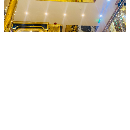
NÂNG CẤP ÂM THANH KARAOKE HOÀN TOÀN MỚI TẠI KARAOK
XAVIA ĐÀ LẠT LÂM ĐỒNG