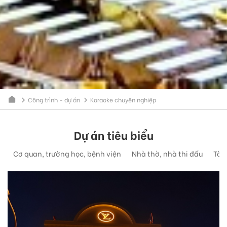
Công trình - dự án
Karaoke chuyên nghiệp
Dự án tiêu biểu
Cơ quan, trường học, bệnh viện
Nhà thờ, nhà thi đấu
Tòa