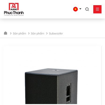
google-site-
verification=yz2nPeAgpmlr59pferIuX8UyGk4jogeTFsPvrVpGyHo
Giải pháp
Sản phẩm
Sản phẩm
Sản phẩm
Subwoofer
Công trình - dự án
Hỗ trợ
Về Phúc Thanh
Liên hệ
Tel:
0934635766
Mr Nguyên
0909360466
Mr Giang
0913346347
Mr Dũng
0838558833
Hotline
Email:
info@phucthanhaudio.vn