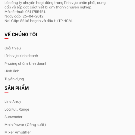
Là công ty chuyên hoạt động trong lĩnh
vực phân phối, cung
cấp và lắp đặt các
thiết bị âm thanh chuyên nghiệp.
Mã số thuế: 0311755451.
Ngày cấp: 26-04-2012.
Nơi Cấp: Sở kế hoạch và đầu tư TP.HCM.
VỀ CHÚNG TÔI
Giới thiệu
Lĩnh vực kinh doanh
Phương châm kinh doanh
Hình ảnh
Tuyển dụng
SẢN PHẨM
Line Array
Loa Full Range
Subwoofer
Main Power (Công suất)
Mixer Amplifier