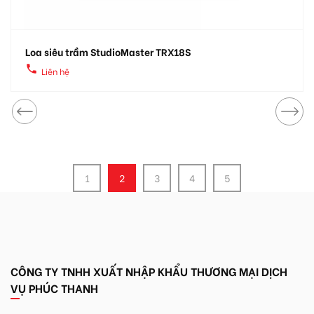
Loa siêu trầm StudioMaster TRX18S
local_phone
Liên hệ
1
2
3
4
5
CÔNG TY TNHH XUẤT NHẬP KHẨU THƯƠNG MẠI DỊCH
VỤ PHÚC THANH