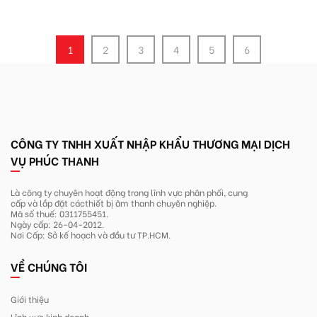
1
2
3
4
5
6
CÔNG TY TNHH XUẤT NHẬP KHẨU THƯƠNG MẠI DỊCH
VỤ PHÚC THANH
Là công ty chuyên hoạt động trong lĩnh
vực phân phối, cung
cấp và lắp đặt các
thiết bị âm thanh chuyên nghiệp.
Mã số thuế: 0311755451.
Ngày cấp: 26-04-2012.
Nơi Cấp: Sở kế hoạch và đầu tư TP.HCM.
VỀ CHÚNG TÔI
Giới thiệu
Lĩnh vực kinh doanh