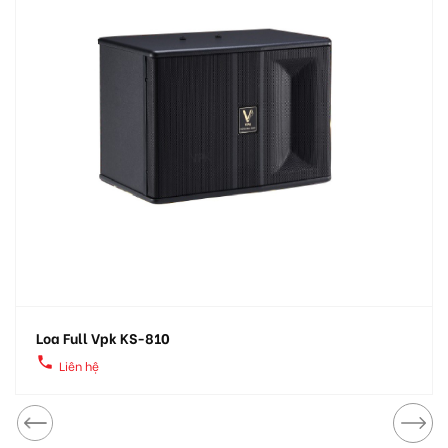
Loa Full Vpk KS-810
local_phone
Liên hệ