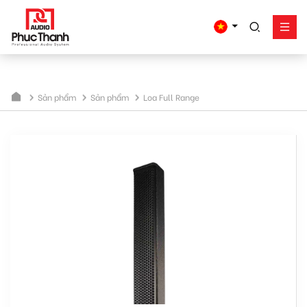
google-site-
verification=yz2nPeAgpmlr59pferIuX8UyGk4jogeTFsPvrVpGyHo
Giải pháp
Sản phẩm
Sản phẩm
Sản phẩm
Loa Full Range
Công trình - dự án
Hỗ trợ
Về Phúc Thanh
Liên hệ
Tel:
0934635766
Mr Nguyên
0909360466
Mr Giang
0913346347
Mr Dũng
0838558833
Hotline
Email:
info@phucthanhaudio.vn