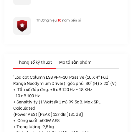
Thương hiệu
10
năm bền bỉ
Thông số kỹ thuật
Mô tả sản phẩm
'Loa cột Column LSS PP4-10 Passive (10 X 4" Full
Range Neodymium Driver), góc phủ: 80° (H) x 20° (V)
+ Tần số đáp ứng: ±5 dB 120 Hz ~ 18 KHz
-10 dB 100 Hz
+ Sensitivity (1 Watt @ 1 m) 99,5dB. Max SPL
Calculated
(Power AES) [PEAK] 127 dB [131 dB]
+ Công suất :600W AES
+ Trọng lượng: 9,5 kg