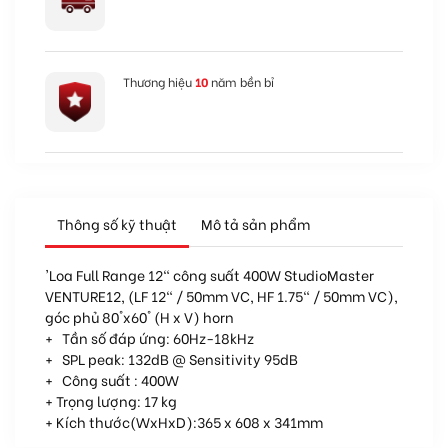
Thương hiệu
10
năm bền bỉ
Thông số kỹ thuật
Mô tả sản phẩm
'Loa Full Range 12" công suất 400W StudioMaster
VENTURE12, (LF 12" / 50mm VC, HF 1.75" / 50mm VC),
góc phủ 80°x60° (H x V) horn
+ Tần số đáp ứng: 60Hz-18kHz
+ SPL peak: 132dB @ Sensitivity 95dB
+ Công suất : 400W
+ Trọng lượng: 17 kg
+ Kích thước(WxHxD):365 x 608 x 341mm