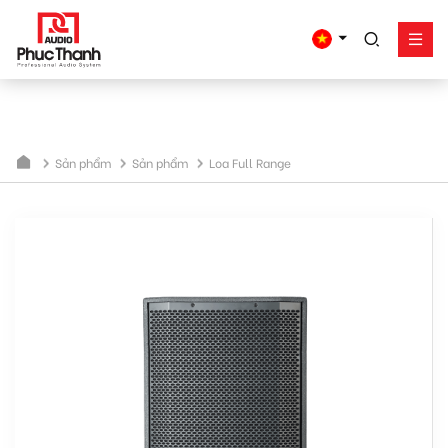
link rel="canonical" href="https://phucthanhaudio.vn/loa-full-
studiomaster-venture12">
google-site-
verification=yz2nPeAgpmlr59pferIuX8UyGk4jogeTFsPvrVpGyHo
Giải pháp
Sản phẩm
Sản phẩm
Sản phẩm
Loa Full Range
Công trình - dự án
Hỗ trợ
Về Phúc Thanh
Liên hệ
Tel:
0934635766
Mr Nguyên
0909360466
Mr Giang
0913346347
Mr Dũng
0838558833
Hotline
Email:
info@phucthanhaudio.vn