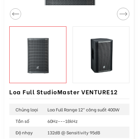
Loa Full StudioMaster VENTURE12
Chủng loại
Loa Full Range 12" công suất 400W
Tần số
60Hz---18kHz
Độ nhạy
132dB @ Sensitivity 95dB