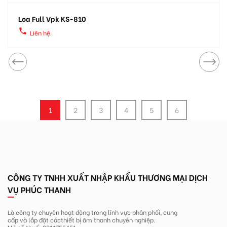
Loa Full Vpk KS-810
local_phone
Liên hệ
1
2
3
4
5
6
CÔNG TY TNHH XUẤT NHẬP KHẨU THƯƠNG MẠI DỊCH
VỤ PHÚC THANH
Là công ty chuyên hoạt động trong lĩnh
vực phân phối, cung
cấp và lắp đặt các
thiết bị âm thanh chuyên nghiệp.
Mã số thuế: 0311755451.